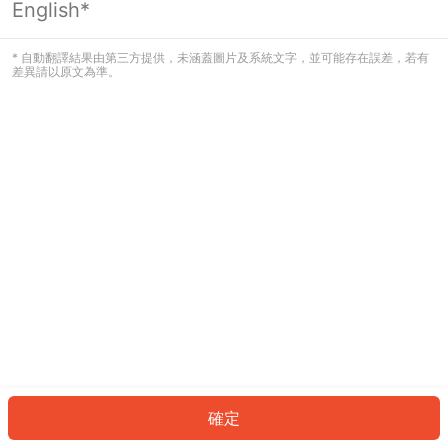
English*
發生錯誤！請登入並再試一次或回到主
頁。
* 自動翻譯結果由第三方提供，未涵蓋圖片及系統文字，並可能存在誤差，若有
差異請以原文為準。
登入
返回首頁
確定
ID: 4531cddccf9-99d6-4e95-8d83-92e607d4ecaa