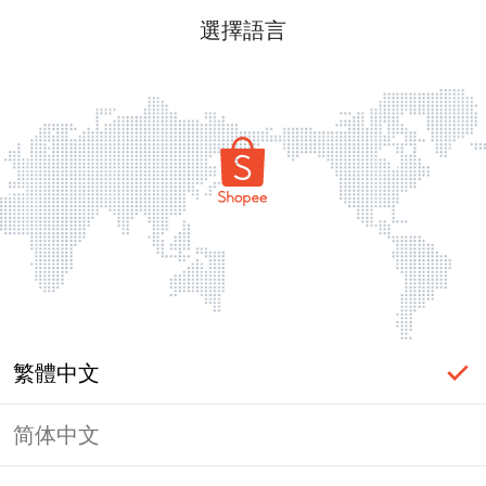
選擇語言
繁體中文
简体中文
頁面無法顯示