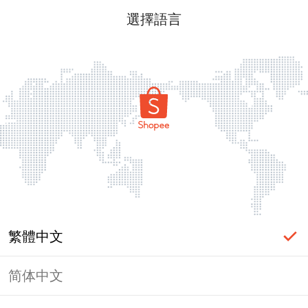
選擇語言
繁體中文
简体中文
頁面無法顯示