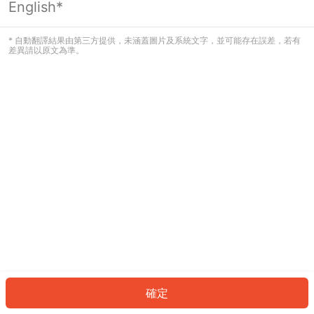
English*
發生錯誤！請登入並再試一次或回到主
頁。
* 自動翻譯結果由第三方提供，未涵蓋圖片及系統文字，並可能存在誤差，若有
差異請以原文為準。
登入
返回首頁
確定
ID: 1269cf38c93-921b-4c9e-9fb9-ed606819eab9