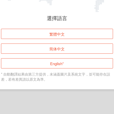
頁面無法顯示
選擇語言
發生錯誤！請登入並再試一次或回到主頁。
繁體中文
登入
简体中文
返回首頁
English*
* 自動翻譯結果由第三方提供，未涵蓋圖片及系統文字，並可能存在誤
差，若有差異請以原文為準。