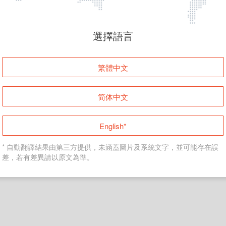
頁面無法顯示
選擇語言
發生錯誤！請登入並再試一次或回到主頁。
繁體中文
登入
简体中文
返回首頁
English*
* 自動翻譯結果由第三方提供，未涵蓋圖片及系統文字，並可能存在誤
差，若有差異請以原文為準。