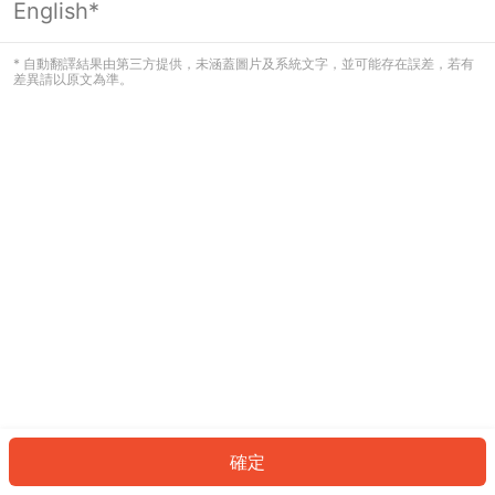
English*
發生錯誤！請登入並再試一次或回到主
頁。
* 自動翻譯結果由第三方提供，未涵蓋圖片及系統文字，並可能存在誤差，若有
差異請以原文為準。
登入
返回首頁
確定
ID: 43171392c82-6d6b-4532-9ecb-30c21a1ab4a6