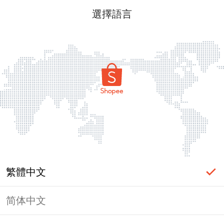
選擇語言
繁體中文
简体中文
頁面無法顯示