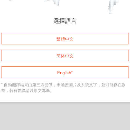
頁面無法顯示
選擇語言
發生錯誤！請登入並再試一次或回到主頁。
繁體中文
登入
简体中文
返回首頁
English*
* 自動翻譯結果由第三方提供，未涵蓋圖片及系統文字，並可能存在誤
差，若有差異請以原文為準。