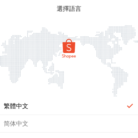
選擇語言
繁體中文
简体中文
頁面無法顯示