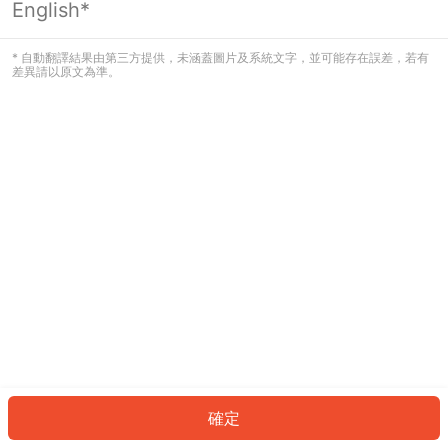
English*
發生錯誤！請登入並再試一次或回到主
頁。
* 自動翻譯結果由第三方提供，未涵蓋圖片及系統文字，並可能存在誤差，若有
差異請以原文為準。
登入
返回首頁
確定
ID: 4604461927c-e7d5-421c-af17-1f3e79cd6ede