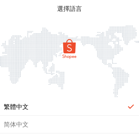
選擇語言
繁體中文
简体中文
頁面無法顯示