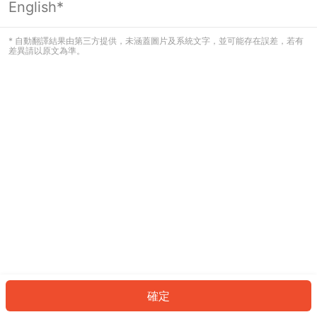
English*
發生錯誤！請登入並再試一次或回到主
頁。
* 自動翻譯結果由第三方提供，未涵蓋圖片及系統文字，並可能存在誤差，若有
差異請以原文為準。
登入
返回首頁
確定
ID: 5972b3254cc-9f6b-4385-8e03-81fa55505cf3