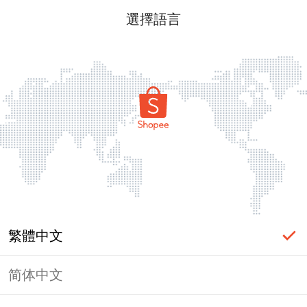
選擇語言
繁體中文
简体中文
頁面無法顯示