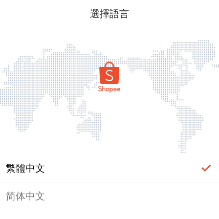
選擇語言
繁體中文
简体中文
頁面無法顯示