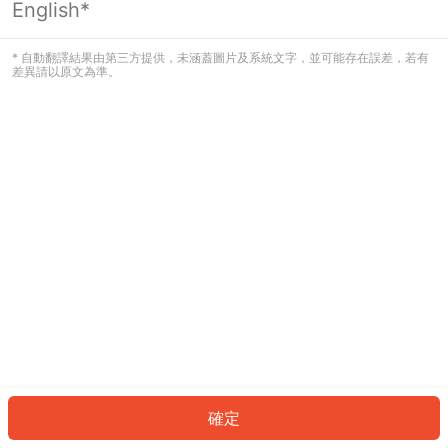
English*
發生錯誤！請登入並再試一次或回到主
頁。
* 自動翻譯結果由第三方提供，未涵蓋圖片及系統文字，並可能存在誤差，若有
差異請以原文為準。
登入
返回首頁
確定
ID: 93429c7ed43-c424-4b2b-a68f-28cfb17c6b54