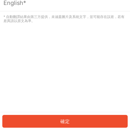
English*
發生錯誤！請登入並再試一次或回到主
頁。
* 自動翻譯結果由第三方提供，未涵蓋圖片及系統文字，並可能存在誤差，若有
差異請以原文為準。
登入
返回首頁
確定
ID: 8828030c102-3911-462d-bfe3-9cd0332a6b7d