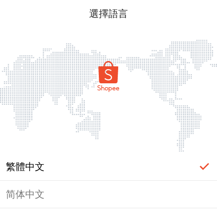
選擇語言
繁體中文
简体中文
頁面無法顯示