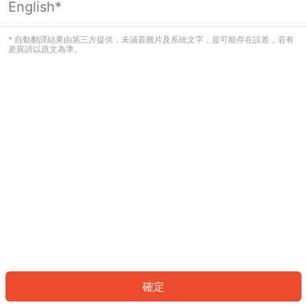
English*
發生錯誤！請登入並再試一次或回到主
頁。
* 自動翻譯結果由第三方提供，未涵蓋圖片及系統文字，並可能存在誤差，若有
差異請以原文為準。
登入
返回首頁
確定
ID: 71019182a87-95eb-4bce-9063-c7530f918fa8