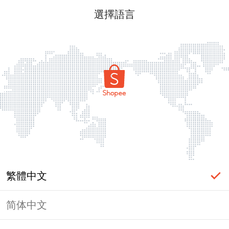
選擇語言
繁體中文
简体中文
頁面無法顯示