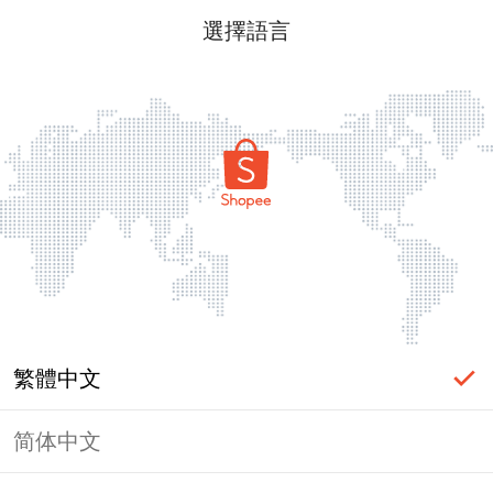
選擇語言
繁體中文
简体中文
頁面無法顯示