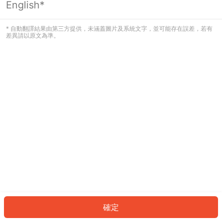
English*
發生錯誤！請登入並再試一次或回到主
頁。
* 自動翻譯結果由第三方提供，未涵蓋圖片及系統文字，並可能存在誤差，若有
差異請以原文為準。
登入
返回首頁
確定
ID: 880bdfe5c0-a57c-4c60-99c7-f3a22aa84098