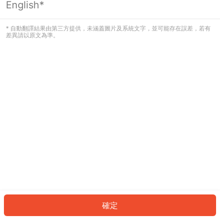
English*
發生錯誤！請登入並再試一次或回到主
頁。
* 自動翻譯結果由第三方提供，未涵蓋圖片及系統文字，並可能存在誤差，若有
差異請以原文為準。
登入
返回首頁
確定
ID: 473d3948c40-6260-4458-85e7-9005f5f8776a