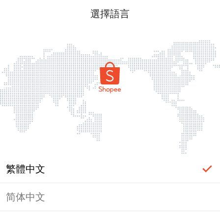
選擇語言
繁體中文
简体中文
頁面無法顯示