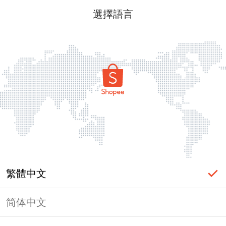
選擇語言
繁體中文
简体中文
頁面無法顯示