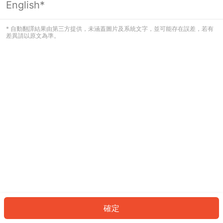
English*
發生錯誤！請登入並再試一次或回到主
頁。
* 自動翻譯結果由第三方提供，未涵蓋圖片及系統文字，並可能存在誤差，若有
差異請以原文為準。
登入
返回首頁
確定
ID: 8986f2d440e-1ee0-4c1a-913d-466d3fbf9dbf