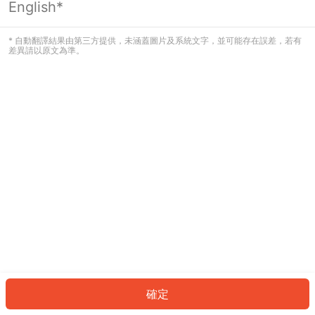
English*
發生錯誤！請登入並再試一次或回到主
頁。
* 自動翻譯結果由第三方提供，未涵蓋圖片及系統文字，並可能存在誤差，若有
差異請以原文為準。
登入
返回首頁
確定
ID: 80220a98e76-6b85-4cf2-b191-98629d9108d0