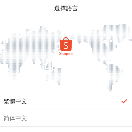
選擇語言
繁體中文
简体中文
頁面無法顯示