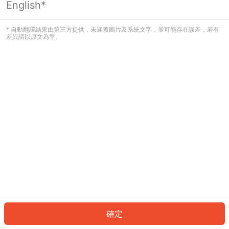
English*
發生錯誤！請登入並再試一次或回到主
頁。
* 自動翻譯結果由第三方提供，未涵蓋圖片及系統文字，並可能存在誤差，若有
差異請以原文為準。
登入
返回首頁
確定
ID: 5028c65acd-0538-411f-b5dc-4a6499a5ad26