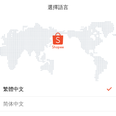
選擇語言
繁體中文
简体中文
頁面無法顯示