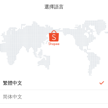
選擇語言
繁體中文
简体中文
頁面無法顯示