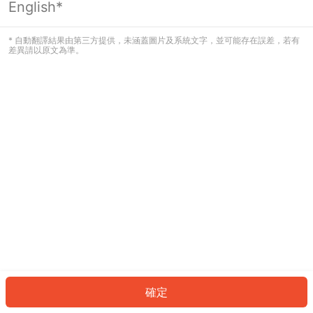
English*
發生錯誤！請登入並再試一次或回到主
頁。
* 自動翻譯結果由第三方提供，未涵蓋圖片及系統文字，並可能存在誤差，若有
差異請以原文為準。
登入
返回首頁
確定
ID: 0a23d6ba8-3bcc-4bef-8f28-86d31fe0e60b