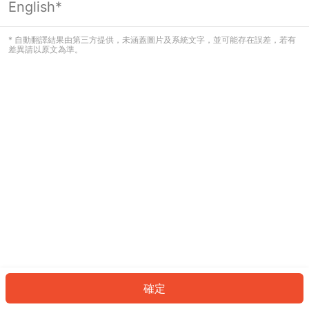
English*
發生錯誤！請登入並再試一次或回到主
頁。
* 自動翻譯結果由第三方提供，未涵蓋圖片及系統文字，並可能存在誤差，若有
差異請以原文為準。
登入
返回首頁
確定
ID: 37628e2cb5f-1df3-40ff-a93e-d4fc41762e0a