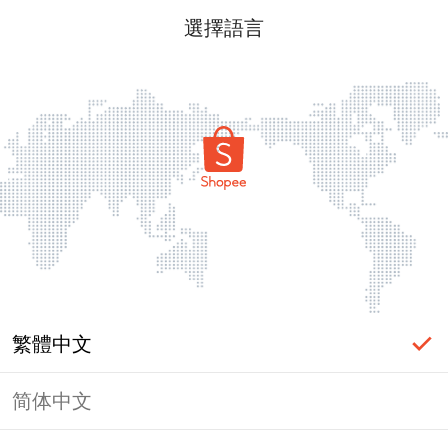
選擇語言
繁體中文
简体中文
頁面無法顯示