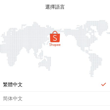
選擇語言
繁體中文
简体中文
頁面無法顯示