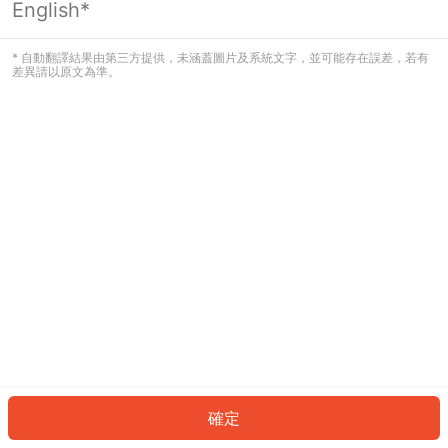
English*
發生錯誤！請登入並再試一次或回到主
頁。
* 自動翻譯結果由第三方提供，未涵蓋圖片及系統文字，並可能存在誤差，若有
差異請以原文為準。
登入
返回首頁
確定
ID: 873413100e6-9ccd-4e69-a129-11aba02e8fb1