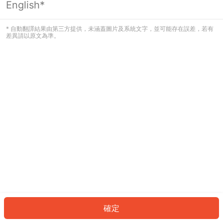
English*
發生錯誤！請登入並再試一次或回到主
頁。
* 自動翻譯結果由第三方提供，未涵蓋圖片及系統文字，並可能存在誤差，若有
差異請以原文為準。
登入
返回首頁
確定
ID: 31071560aaa-6770-457e-909f-9afa716af482