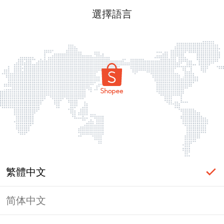
選擇語言
繁體中文
简体中文
頁面無法顯示