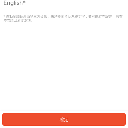
English*
發生錯誤！請登入並再試一次或回到主
頁。
* 自動翻譯結果由第三方提供，未涵蓋圖片及系統文字，並可能存在誤差，若有
差異請以原文為準。
登入
返回首頁
確定
ID: 39383d1fb9f-37df-4d8b-8637-6c45a92bc759