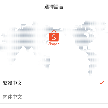
選擇語言
繁體中文
简体中文
頁面無法顯示