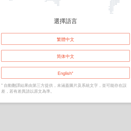
頁面無法顯示
選擇語言
發生錯誤！請登入並再試一次或回到主頁。
繁體中文
登入
简体中文
返回首頁
English*
* 自動翻譯結果由第三方提供，未涵蓋圖片及系統文字，並可能存在誤
差，若有差異請以原文為準。