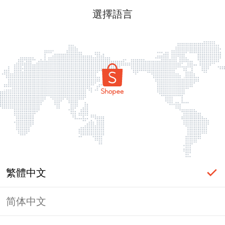
選擇語言
繁體中文
简体中文
頁面無法顯示