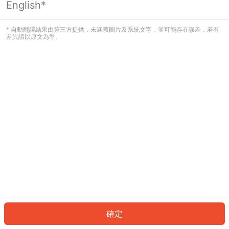
English*
發生錯誤！請登入並再試一次或回到主
頁。
* 自動翻譯結果由第三方提供，未涵蓋圖片及系統文字，並可能存在誤差，若有
差異請以原文為準。
登入
返回首頁
確定
ID: 28216910ed-bfc4-4401-b819-506adba1b7d1