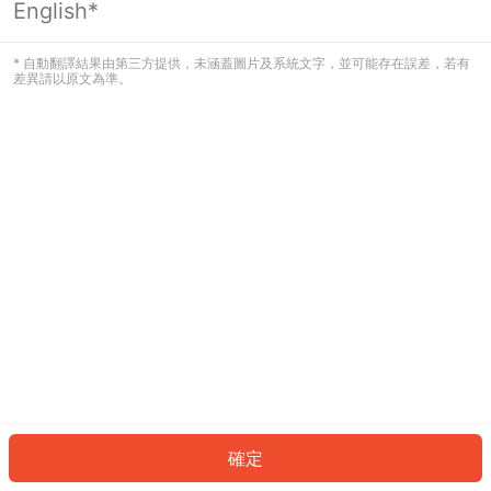
English*
發生錯誤！請登入並再試一次或回到主
頁。
* 自動翻譯結果由第三方提供，未涵蓋圖片及系統文字，並可能存在誤差，若有
差異請以原文為準。
登入
返回首頁
確定
ID: 91589f44d4d-ef54-486a-ac2e-64f3198d6d9b