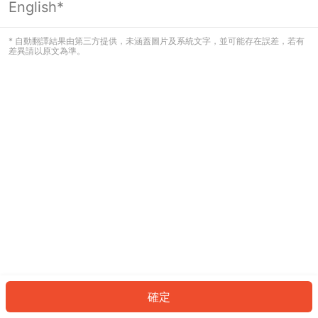
English*
發生錯誤！請登入並再試一次或回到主
頁。
* 自動翻譯結果由第三方提供，未涵蓋圖片及系統文字，並可能存在誤差，若有
差異請以原文為準。
登入
返回首頁
確定
ID: 12137fbd18a-4567-4f66-88d5-df6ad28d56b6