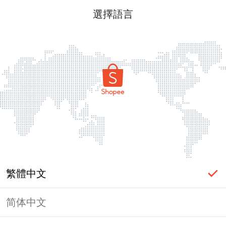
選擇語言
繁體中文
简体中文
頁面無法顯示