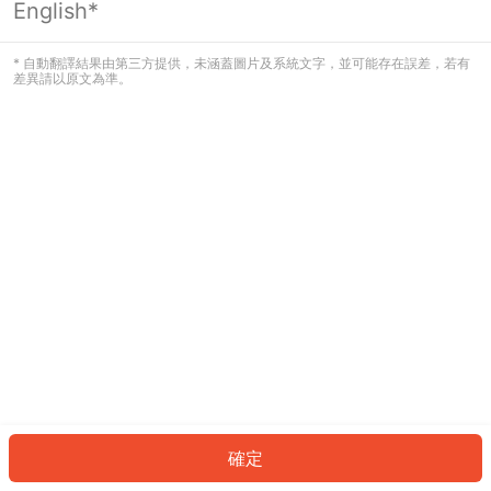
English*
發生錯誤！請登入並再試一次或回到主
頁。
* 自動翻譯結果由第三方提供，未涵蓋圖片及系統文字，並可能存在誤差，若有
差異請以原文為準。
登入
返回首頁
確定
ID: 376978d96c1-be4a-433e-b50e-0f68eb81076e