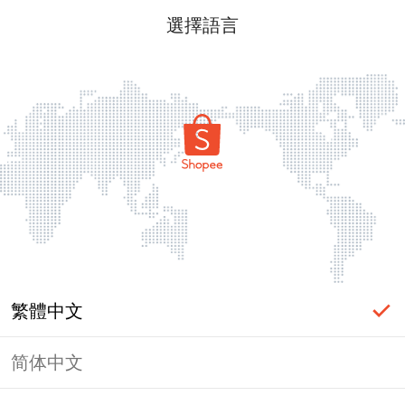
選擇語言
繁體中文
简体中文
頁面無法顯示