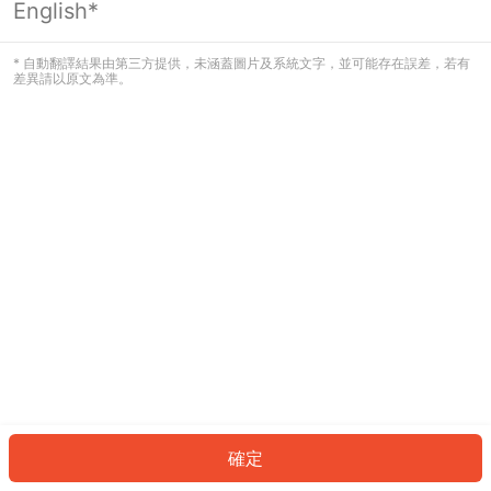
English*
發生錯誤！請登入並再試一次或回到主
頁。
* 自動翻譯結果由第三方提供，未涵蓋圖片及系統文字，並可能存在誤差，若有
差異請以原文為準。
登入
返回首頁
確定
ID: 746e5a032a2-3b45-4a3b-9312-a57b269f5c22