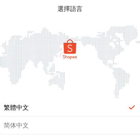
選擇語言
繁體中文
简体中文
頁面無法顯示