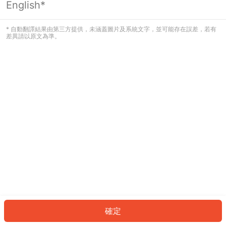
English*
發生錯誤！請登入並再試一次或回到主
頁。
* 自動翻譯結果由第三方提供，未涵蓋圖片及系統文字，並可能存在誤差，若有
差異請以原文為準。
登入
返回首頁
確定
ID: 473c0153e8d-957c-4314-9fd9-5bbb379f56ac