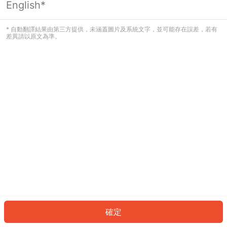
English*
發生錯誤！請登入並再試一次或回到主
頁。
* 自動翻譯結果由第三方提供，未涵蓋圖片及系統文字，並可能存在誤差，若有
差異請以原文為準。
登入
返回首頁
確定
ID: 1728d7a4128-9e20-4c37-8bde-509c99e1b674