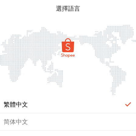
選擇語言
繁體中文
简体中文
頁面無法顯示