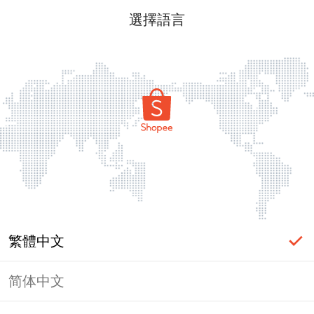
選擇語言
繁體中文
简体中文
頁面無法顯示