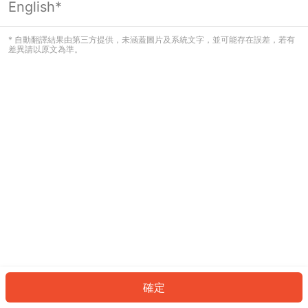
English*
發生錯誤！請登入並再試一次或回到主
頁。
* 自動翻譯結果由第三方提供，未涵蓋圖片及系統文字，並可能存在誤差，若有
差異請以原文為準。
登入
返回首頁
確定
ID: 73189a4c888-6780-4458-b80b-8ff2cf12884f