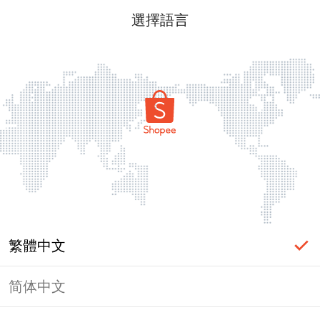
選擇語言
繁體中文
简体中文
頁面無法顯示