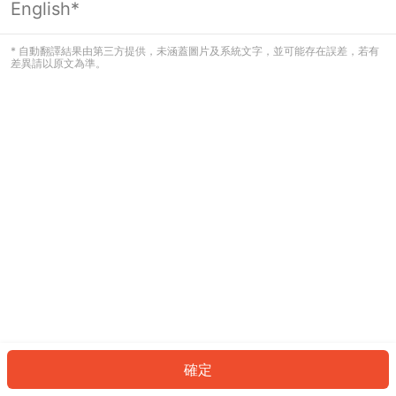
English*
發生錯誤！請登入並再試一次或回到主
頁。
* 自動翻譯結果由第三方提供，未涵蓋圖片及系統文字，並可能存在誤差，若有
差異請以原文為準。
登入
返回首頁
確定
ID: 559b1aee39a-8e73-4282-a755-d064e0054501