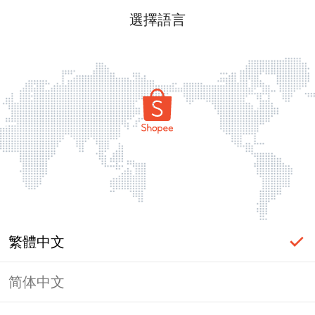
選擇語言
繁體中文
简体中文
頁面無法顯示