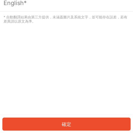
English*
發生錯誤！請登入並再試一次或回到主
頁。
* 自動翻譯結果由第三方提供，未涵蓋圖片及系統文字，並可能存在誤差，若有
差異請以原文為準。
登入
返回首頁
確定
ID: 786be1284f9-23c8-4cae-93cc-7a62d9d07f9b