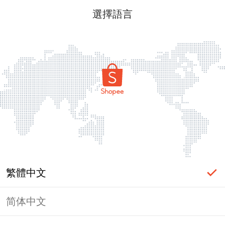
選擇語言
繁體中文
简体中文
頁面無法顯示