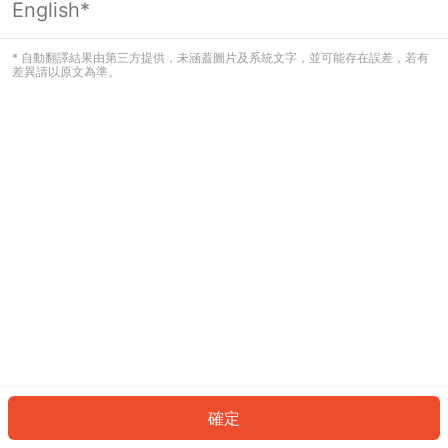
English*
發生錯誤！請登入並再試一次或回到主
頁。
* 自動翻譯結果由第三方提供，未涵蓋圖片及系統文字，並可能存在誤差，若有
差異請以原文為準。
登入
返回首頁
確定
ID: 72647cadc81-ddc5-42d4-8412-b280f1df139e