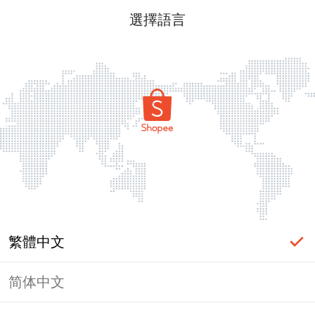
選擇語言
繁體中文
简体中文
頁面無法顯示