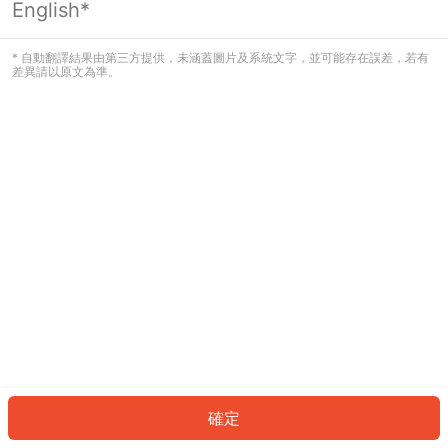
English*
發生錯誤！請登入並再試一次或回到主
頁。
* 自動翻譯結果由第三方提供，未涵蓋圖片及系統文字，並可能存在誤差，若有
差異請以原文為準。
登入
返回首頁
確定
ID: 1078a1d62d9-31f4-479d-88a2-ea42c65a7b4d