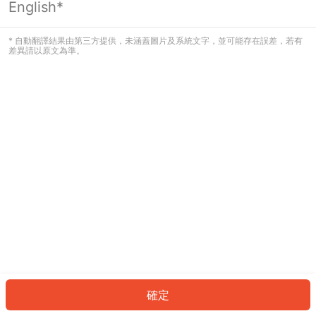
English*
發生錯誤！請登入並再試一次或回到主
頁。
* 自動翻譯結果由第三方提供，未涵蓋圖片及系統文字，並可能存在誤差，若有
差異請以原文為準。
登入
返回首頁
確定
ID: 7377736ca21-c44e-42ef-b959-a14b9f4d845f