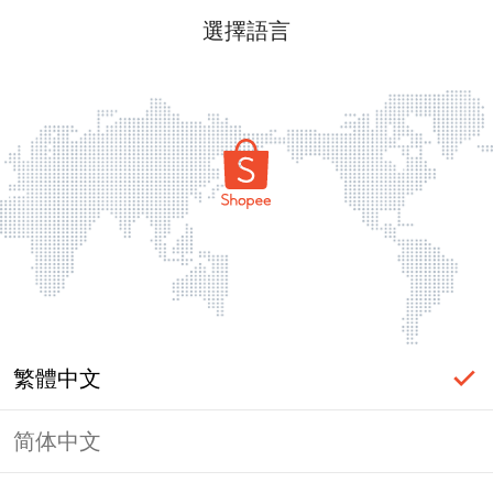
選擇語言
繁體中文
简体中文
頁面無法顯示