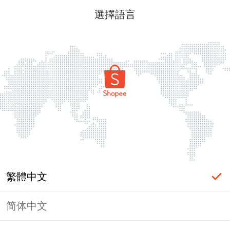
選擇語言
繁體中文
简体中文
頁面無法顯示