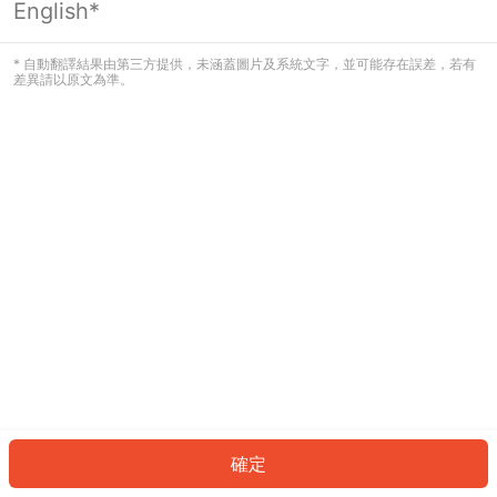
English*
發生錯誤！請登入並再試一次或回到主
頁。
* 自動翻譯結果由第三方提供，未涵蓋圖片及系統文字，並可能存在誤差，若有
差異請以原文為準。
登入
返回首頁
確定
ID: 2037cafa754-8fd4-4ef4-b53d-a23e0967e41e