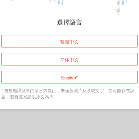
頁面無法顯示
選擇語言
發生錯誤！請登入並再試一次或回到主頁。
繁體中文
登入
简体中文
返回首頁
English*
* 自動翻譯結果由第三方提供，未涵蓋圖片及系統文字，並可能存在誤
差，若有差異請以原文為準。