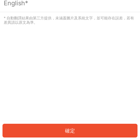
English*
發生錯誤！請登入並再試一次或回到主
頁。
* 自動翻譯結果由第三方提供，未涵蓋圖片及系統文字，並可能存在誤差，若有
差異請以原文為準。
登入
返回首頁
確定
ID: 1548503e56-5727-4487-b74d-1d9be88ace75