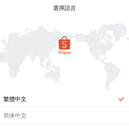
選擇語言
繁體中文
简体中文
頁面無法顯示