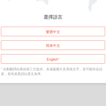
頁面無法顯示
選擇語言
發生錯誤！請登入並再試一次或回到主頁。
繁體中文
登入
简体中文
返回首頁
English*
* 自動翻譯結果由第三方提供，未涵蓋圖片及系統文字，並可能存在誤
差，若有差異請以原文為準。