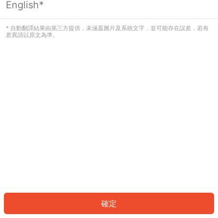
English*
發生錯誤！請登入並再試一次或回到主
頁。
* 自動翻譯結果由第三方提供，未涵蓋圖片及系統文字，並可能存在誤差，若有
差異請以原文為準。
登入
返回首頁
確定
ID: 803c7d8cbcf-375f-41cd-9986-f156d1dd0c01