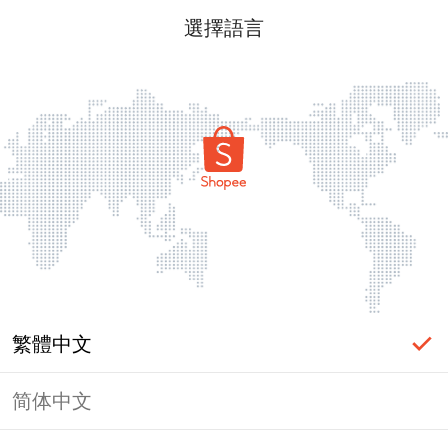
選擇語言
繁體中文
简体中文
頁面無法顯示