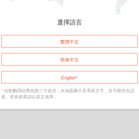
頁面無法顯示
選擇語言
發生錯誤！請登入並再試一次或回到主頁。
繁體中文
登入
简体中文
返回首頁
English*
* 自動翻譯結果由第三方提供，未涵蓋圖片及系統文字，並可能存在誤
差，若有差異請以原文為準。