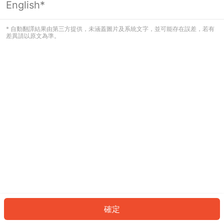
English*
發生錯誤！請登入並再試一次或回到主
頁。
* 自動翻譯結果由第三方提供，未涵蓋圖片及系統文字，並可能存在誤差，若有
差異請以原文為準。
登入
返回首頁
確定
ID: 95687f041f8-ef99-43da-aa56-191e5d299051