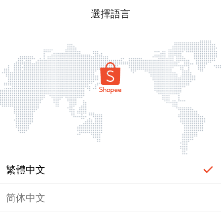
選擇語言
繁體中文
简体中文
頁面無法顯示