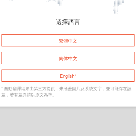
頁面無法顯示
選擇語言
發生錯誤！請登入並再試一次或回到主頁。
繁體中文
登入
简体中文
返回首頁
English*
* 自動翻譯結果由第三方提供，未涵蓋圖片及系統文字，並可能存在誤
差，若有差異請以原文為準。