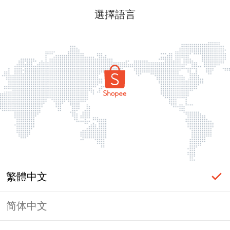
選擇語言
繁體中文
简体中文
頁面無法顯示