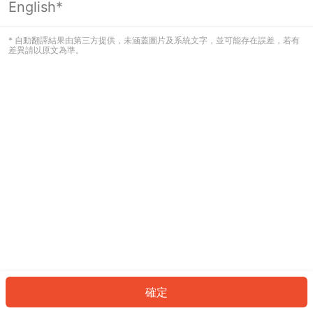
English*
發生錯誤！請登入並再試一次或回到主
頁。
* 自動翻譯結果由第三方提供，未涵蓋圖片及系統文字，並可能存在誤差，若有
差異請以原文為準。
登入
返回首頁
確定
ID: 94285a2d9c6-a94c-48e8-8e7c-effa91ba111a