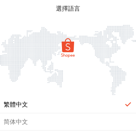
選擇語言
繁體中文
简体中文
頁面無法顯示