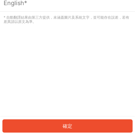
English*
發生錯誤！請登入並再試一次或回到主
頁。
* 自動翻譯結果由第三方提供，未涵蓋圖片及系統文字，並可能存在誤差，若有
差異請以原文為準。
登入
返回首頁
確定
ID: 2642a460564-bea7-4f0c-9d66-bbcee30f394f