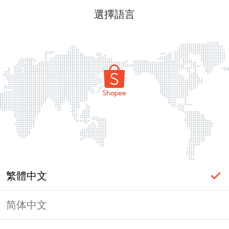
選擇語言
繁體中文
简体中文
頁面無法顯示