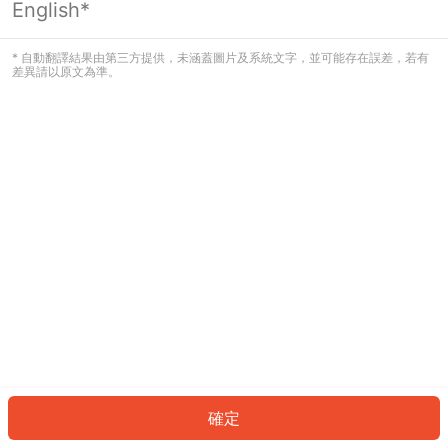
English*
發生錯誤！請登入並再試一次或回到主
頁。
* 自動翻譯結果由第三方提供，未涵蓋圖片及系統文字，並可能存在誤差，若有
差異請以原文為準。
登入
返回首頁
確定
ID: 37115ad9649-4e3e-4ead-aac4-4214e2fcea63