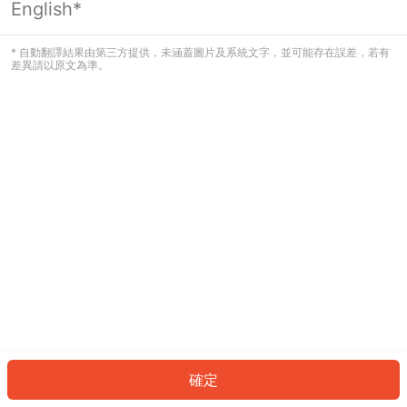
English*
發生錯誤！請登入並再試一次或回到主
頁。
* 自動翻譯結果由第三方提供，未涵蓋圖片及系統文字，並可能存在誤差，若有
差異請以原文為準。
登入
返回首頁
確定
ID: 853c841bb25-5f98-446c-ab2c-11444f77ed4f