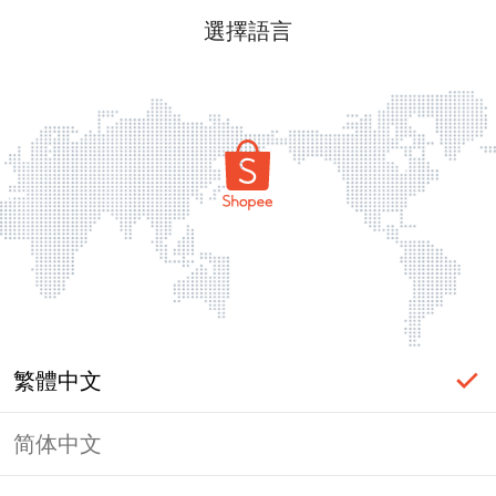
選擇語言
繁體中文
简体中文
頁面無法顯示