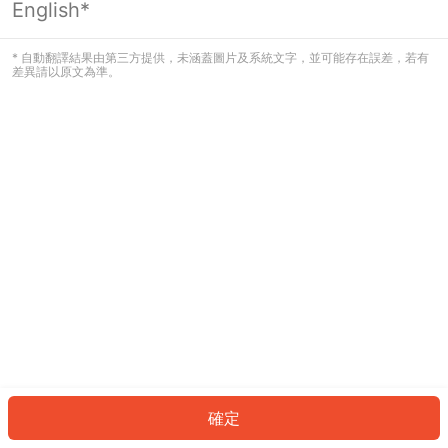
English*
發生錯誤！請登入並再試一次或回到主
頁。
* 自動翻譯結果由第三方提供，未涵蓋圖片及系統文字，並可能存在誤差，若有
差異請以原文為準。
登入
返回首頁
確定
ID: 8812c977272-f725-47d2-979d-6e74827ac016