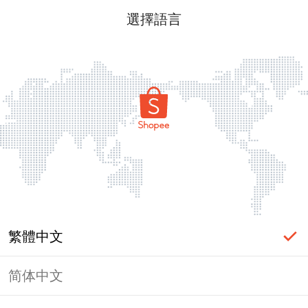
選擇語言
繁體中文
简体中文
頁面無法顯示