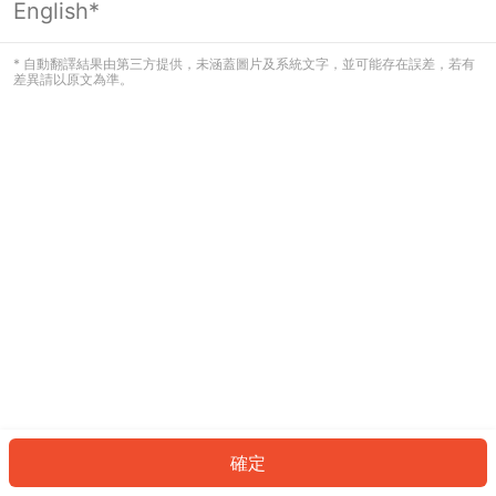
English*
發生錯誤！請登入並再試一次或回到主
頁。
* 自動翻譯結果由第三方提供，未涵蓋圖片及系統文字，並可能存在誤差，若有
差異請以原文為準。
登入
返回首頁
確定
ID: 25858e6c77c-1f41-4863-81a9-531e350b8578