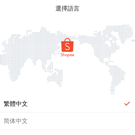
選擇語言
繁體中文
简体中文
頁面無法顯示